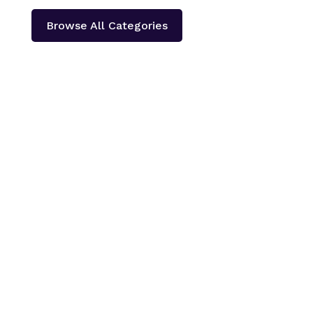
Browse All Categories
काठमाडौँ – शहीद हेमन्त प्रधानको स्मृतिमा नेपाली काँग्रेस दोलखा
प्रदेश ‘क’ ले प्रदेश स्तरीय खुला भलिवल प्रतियोगिता आयोजना
गर्ने भएको छ ।‘स्वास्थ्यका लागि खेलकुद राष्ट्रका लागि खेलकुद’
भन्ने नारा सहित आगामी पौस २६ गतेबाट सुरु हुने प्रतियोगितामा
बागमती प्रदेशका १३...