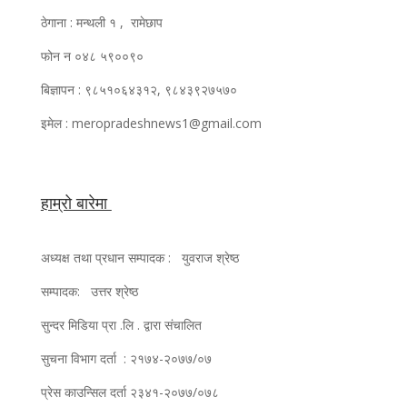
ठेगाना : मन्थली १ , रामेछाप
फोन न ०४८ ५९००९०
बिज्ञापन : ९८५१०६४३१२, ९८४३९२७५७०
इमेल : meropradeshnews1@gmail.com
हाम्रो बारेमा
अध्यक्ष तथा प्रधान सम्पादक : युवराज श्रेष्ठ
सम्पादक: उत्तर श्रेष्ठ
सुन्दर मिडिया प्रा .लि . द्वारा संचालित
सुचना विभाग दर्ता : २१७४-२०७७/०७
प्रेस काउन्सिल दर्ता २३४१-२०७७/०७८