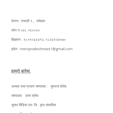
ठेगाना : मन्थली १ , रामेछाप
फोन न ०४८ ५९००९०
बिज्ञापन : ९८५१०६४३१२, ९८४३९२७५७०
इमेल : meropradeshnews1@gmail.com
हाम्रो बारेमा
अध्यक्ष तथा प्रधान सम्पादक : युवराज श्रेष्ठ
सम्पादक: उत्तर श्रेष्ठ
सुन्दर मिडिया प्रा .लि . द्वारा संचालित