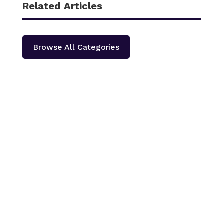
Related Articles
Browse All Categories
काठमाडौँ – शहीद हेमन्त प्रधानको स्मृतिमा नेपाली काँग्रेस दोलखा
प्रदेश ‘क’ ले प्रदेश स्तरीय खुला भलिवल प्रतियोगिता आयोजना
गर्ने भएको छ ।‘स्वास्थ्यका लागि खेलकुद राष्ट्रका लागि खेलकुद’
भन्ने नारा सहित आगामी पौस २६ गतेबाट सुरु हुने प्रतियोगितामा
बागमती प्रदेशका १३...