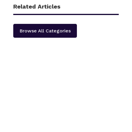
Related Articles
Browse All Categories
काठमाडौँ – शहीद हेमन्त प्रधानको स्मृतिमा नेपाली काँग्रेस दोलखा
प्रदेश ‘क’ ले प्रदेश स्तरीय खुला भलिवल प्रतियोगिता आयोजना
गर्ने भएको छ ।‘स्वास्थ्यका लागि खेलकुद राष्ट्रका लागि खेलकुद’
भन्ने नारा सहित आगामी पौस २६ गतेबाट सुरु हुने प्रतियोगितामा