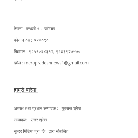
ठेगाना : मन्थली १ , रामेछाप
फोन न ०४८ ५९००९०
बिज्ञापन : ९८५१०६४३१२, ९८४३९२७५७०
इमेल : meropradeshnews1@gmail.com
हाम्रो बारेमा
अध्यक्ष तथा प्रधान सम्पादक : युवराज श्रेष्ठ
सम्पादक: उत्तर श्रेष्ठ
सुन्दर मिडिया प्रा .लि . द्वारा संचालित