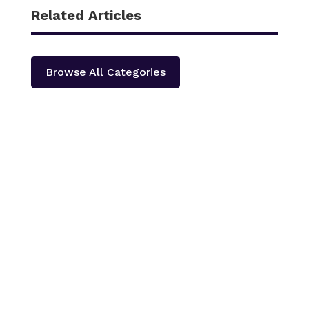
Related Articles
Browse All Categories
काठमाडौँ – शहीद हेमन्त प्रधानको स्मृतिमा नेपाली काँग्रेस दोलखा
प्रदेश ‘क’ ले प्रदेश स्तरीय खुला भलिवल प्रतियोगिता आयोजना
गर्ने भएको छ ।‘स्वास्थ्यका लागि खेलकुद राष्ट्रका लागि खेलकुद’
भन्ने नारा सहित आगामी पौस २६ गतेबाट सुरु हुने प्रतियोगितामा