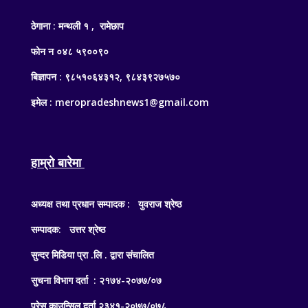
ठेगाना : मन्थली १ , रामेछाप
फोन न ०४८ ५९००९०
बिज्ञापन : ९८५१०६४३१२, ९८४३९२७५७०
इमेल : meropradeshnews1@gmail.com
हाम्रो बारेमा
अध्यक्ष तथा प्रधान सम्पादक : युवराज श्रेष्ठ
सम्पादक: उत्तर श्रेष्ठ
सुन्दर मिडिया प्रा .लि . द्वारा संचालित
सुचना विभाग दर्ता : २१७४-२०७७/०७
प्रेस काउन्सिल दर्ता २३४१-२०७७/०७८