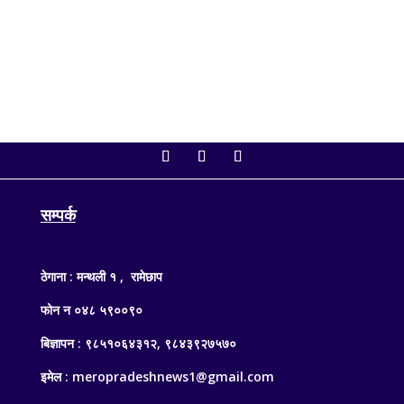
बैठकमा अर्थमन्त्री डा. स्वर्णिम वाग्लेले...
सम्पर्क
ठेगाना : मन्थली १ , रामेछाप
फोन न ०४८ ५९००९०
बिज्ञापन : ९८५१०६४३१२, ९८४३९२७५७०
इमेल : meropradeshnews1@gmail.com