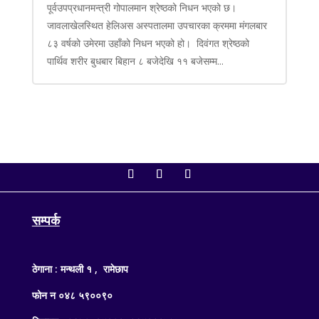
पूर्वउपप्रधानमन्त्री गोपालमान श्रेष्ठको निधन भएको छ।
जावलाखेलस्थित हेलिअस अस्पतालमा उपचारका क्रममा मंगलबार
८३ वर्षको उमेरमा उहाँको निधन भएको हो। दिवंगत श्रेष्ठको
पार्थिव शरीर बुधबार बिहान ८ बजेदेखि ११ बजेसम्म...
सम्पर्क
ठेगाना : मन्थली १ , रामेछाप
फोन न ०४८ ५९००९०