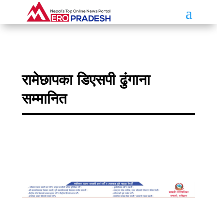
रामेछापका डिएसपी ढुंगाना
सम्मानित