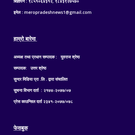
बिज्ञापन : ९८५१०६४३१२, ९८४३९२७५७०
इमेल : meropradeshnews1@gmail.com
हाम्रो बारेमा
अध्यक्ष तथा प्रधान सम्पादक : युवराज श्रेष्ठ
सम्पादक: उत्तर श्रेष्ठ
सुन्दर मिडिया प्रा .लि . द्वारा संचालित
सुचना विभाग दर्ता : २१७४-२०७७/०७
प्रेस काउन्सिल दर्ता २३४१-२०७७/०७८
फेसबुक