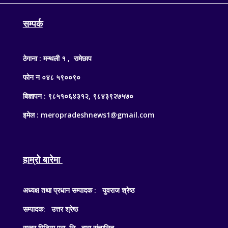
सम्पर्क
ठेगाना : मन्थली १ , रामेछाप
फोन न ०४८ ५९००९०
बिज्ञापन : ९८५१०६४३१२, ९८४३९२७५७०
इमेल : meropradeshnews1@gmail.com
हाम्रो बारेमा
अध्यक्ष तथा प्रधान सम्पादक : युवराज श्रेष्ठ
सम्पादक: उत्तर श्रेष्ठ
सुन्दर मिडिया प्रा .लि . द्वारा संचालित