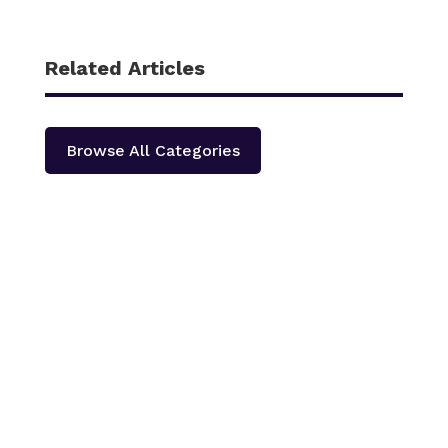
Related Articles
Browse All Categories
काठमाडौँ – शहीद हेमन्त प्रधानको स्मृतिमा नेपाली काँग्रेस दोलखा
प्रदेश ‘क’ ले प्रदेश स्तरीय खुला भलिवल प्रतियोगिता आयोजना