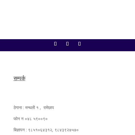
सम्पर्क
ठेगाना : मन्थली १ , रामेछाप
फोन न ०४८ ५९००९०
बिज्ञापन : ९८५१०६४३१२, ९८४३९२७५७०