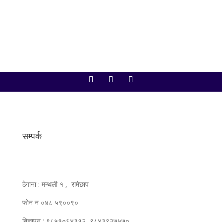
सम्पर्क
ठेगाना : मन्थली १ , रामेछाप
फोन न ०४८ ५९००९०
बिज्ञापन : ९८५१०६४३१२, ९८४३९२७५७०