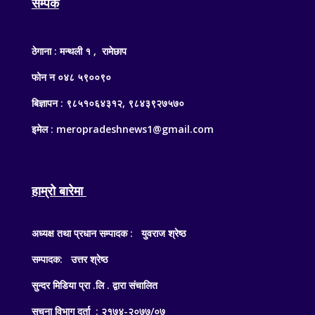
सम्पर्क
ठेगाना : मन्थली १ , रामेछाप
फोन न ०४८ ५९००९०
बिज्ञापन : ९८५१०६४३१२, ९८४३९२७५७०
इमेल : meropradeshnews1@gmail.com
हाम्रो बारेमा
अध्यक्ष तथा प्रधान सम्पादक : युवराज श्रेष्ठ
सम्पादक: उत्तर श्रेष्ठ
सुन्दर मिडिया प्रा .लि . द्वारा संचालित
सुचना विभाग दर्ता : २१७४-२०७७/०७