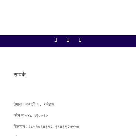
सम्पर्क
ठेगाना : मन्थली १ , रामेछाप
फोन न ०४८ ५९००९०
बिज्ञापन : ९८५१०६४३१२, ९८४३९२७५७०