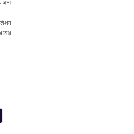
५ जना
सोलेशन
ध्यक्ष