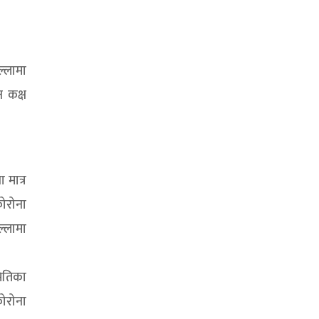
्लामा
 कक्ष
 मात्र
कोरोना
ल्लामा
ितिका
ोरोना