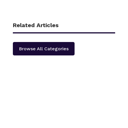
Related Articles
Browse All Categories
काठमाडौँ – शहीद हेमन्त प्रधानको स्मृतिमा नेपाली काँग्रेस दोलखा
प्रदेश ‘क’ ले प्रदेश स्तरीय खुला भलिवल प्रतियोगिता आयोजना