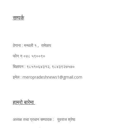
सम्पर्क
ठेगाना : मन्थली १ , रामेछाप
फोन न ०४८ ५९००९०
बिज्ञापन : ९८५१०६४३१२, ९८४३९२७५७०
इमेल : meropradeshnews1@gmail.com
हाम्रो बारेमा
अध्यक्ष तथा प्रधान सम्पादक : युवराज श्रेष्ठ