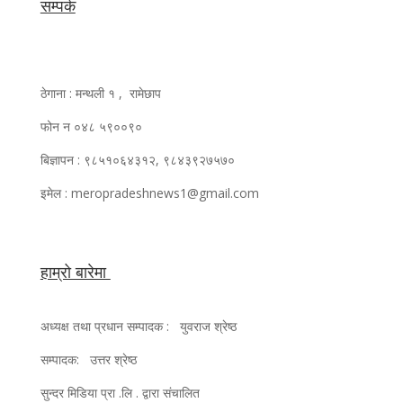
सम्पर्क
ठेगाना : मन्थली १ , रामेछाप
फोन न ०४८ ५९००९०
बिज्ञापन : ९८५१०६४३१२, ९८४३९२७५७०
इमेल : meropradeshnews1@gmail.com
हाम्रो बारेमा
अध्यक्ष तथा प्रधान सम्पादक : युवराज श्रेष्ठ
सम्पादक: उत्तर श्रेष्ठ
सुन्दर मिडिया प्रा .लि . द्वारा संचालित