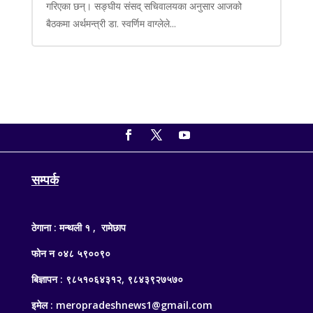
गरिएका छन्। सङ्घीय संसद् सचिवालयका अनुसार आजको
बैठकमा अर्थमन्त्री डा. स्वर्णिम वाग्लेले...
सम्पर्क
ठेगाना : मन्थली १ , रामेछाप
फोन न ०४८ ५९००९०
बिज्ञापन : ९८५१०६४३१२, ९८४३९२७५७०
इमेल : meropradeshnews1@gmail.com