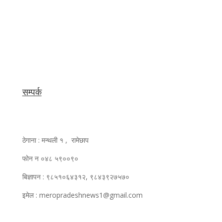
सम्पर्क
ठेगाना : मन्थली १ , रामेछाप
फोन न ०४८ ५९००९०
बिज्ञापन : ९८५१०६४३१२, ९८४३९२७५७०
इमेल : meropradeshnews1@gmail.com