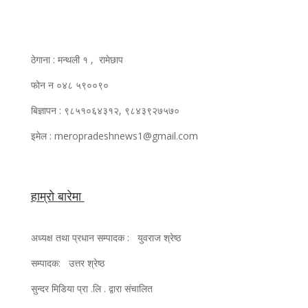
ठेगाना : मन्थली १ , रामेछाप
फोन न ०४८ ५९००९०
बिज्ञापन : ९८५१०६४३१२, ९८४३९२७५७०
इमेल : meropradeshnews1@gmail.com
हाम्रो बारेमा
अध्यक्ष तथा प्रधान सम्पादक : युवराज श्रेष्ठ
सम्पादक: उत्तर श्रेष्ठ
सुन्दर मिडिया प्रा .लि . द्वारा संचालित