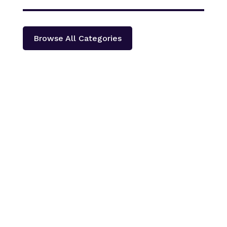
Browse All Categories
काठमाडौँ – शहीद हेमन्त प्रधानको स्मृतिमा नेपाली काँग्रेस दोलखा
प्रदेश ‘क’ ले प्रदेश स्तरीय खुला भलिवल प्रतियोगिता आयोजना
गर्ने भएको छ ।‘स्वास्थ्यका लागि खेलकुद राष्ट्रका लागि खेलकुद’
भन्ने नारा सहित आगामी पौस २६ गतेबाट सुरु हुने प्रतियोगितामा
बागमती प्रदेशका १३...