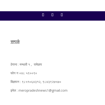
सम्पर्क
ठेगाना : मन्थली १ , रामेछाप
फोन न ०४८ ५९००९०
बिज्ञापन : ९८५१०६४३१२, ९८४३९२७५७०
इमेल : meropradeshnews1@gmail.com