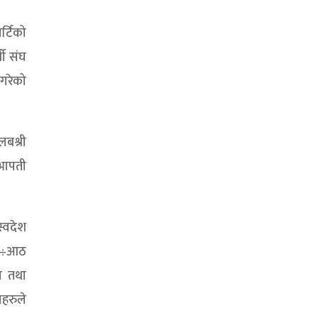
र्टिको
थी संघ
 गरेको
लबश्री
सभापती
स्वदेश
 आठ÷आठ
ता तथा
हरुले