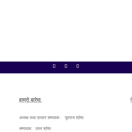
ो बैठक आज बिहान ११ बजे बस्दैछ। बैठकमा शोक प्रस्तावदेखि अर्थसम्बन्धी महत्त्वपूर्ण विध
िम वाग्लेले...
हाम्रो बारेमा
अध्यक्ष तथा प्रधान सम्पादक : युवराज श्रेष्ठ
सम्पादक: उत्तर श्रेष्ठ