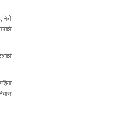
नेत्री
िलापको
 देशको
 महिना
 निवास