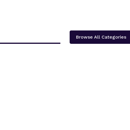
Browse All Categories
दोलखा प्रदेश ‘क’ ले प्रदेश स्तरीय खुला भलिवल प्रतियोगिता आयोजना गर्ने भएको छ ।‘स्वास्थ्य
शका १३...