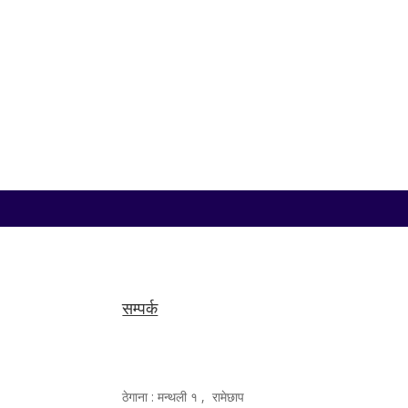
काठमाडौं, १४ साउन — सङ्घीय संसद्अन्तर्गत प्रतिनिधिसभाक
संसद् सचिवालयका अनुसार आजको बैठकमा अर्थमन्त्री डा. स्वर्ण
सम्पर्क
ठेगाना : मन्थली १ , रामेछाप