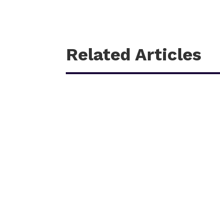
Related Articles
काठमाडौँ – शहीद हेमन्त प्रधानको स्मृतिमा नेपाली काँग्रेस 
आगामी पौस २६ गतेबाट सुरु हुने प्रतियोगितामा बागमती प्रदे