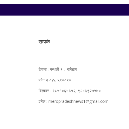
सम्पर्क
ठेगाना : मन्थली १ , रामेछाप
फोन न ०४८ ५९००९०
बिज्ञापन : ९८५१०६४३१२, ९८४३९२७५७०
इमेल : meropradeshnews1@gmail.com