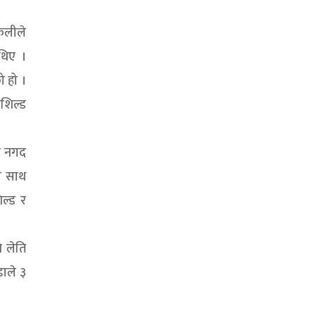
ोकलीले
थिए ।
ो हो ।
ङशिल्ड
े नगद
का साथ
िल्ड र
ि लेति
डाले ३