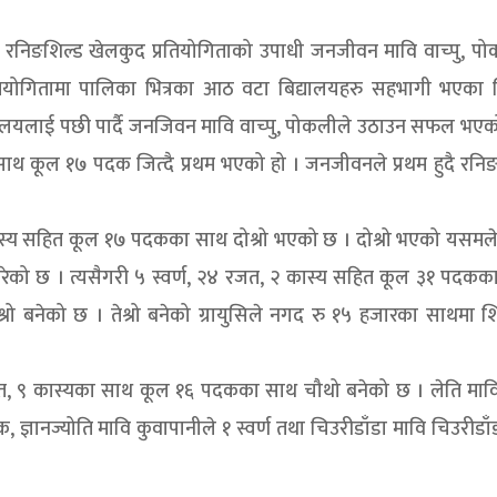
रपति रनिङशिल्ड खेलकुद प्रतियोगिताको उपाधी जनजीवन मावि वाच्पु, प
्रतियोगितामा पालिका भित्रका आठ वटा बिद्यालयहरु सहभागी भएका 
्यालयलाई पछी पार्दै जनजिवन मावि वाच्पु, पोकलीले उठाउन सफल भएक
साथ कूल १७ पदक जित्दै प्रथम भएको हो । जनजीवनले प्रथम हुदै रनि
 कास्य सहित कूल १७ पदकका साथ दोश्रो भएको छ । दोश्रो भएको यसमल
्त गरेको छ । त्यसैगरी ५ स्वर्ण, २४ रजत, २ कास्य सहित कूल ३१ पदक
श्रो बनेको छ । तेश्रो बनेको ग्रायुसिले नगद रु १५ हजारका साथमा श
 ४ रजत, ९ कास्यका साथ कूल १६ पदकका साथ चौथो बनेको छ । लेति माव
्ञानज्योति मावि कुवापानीले १ स्वर्ण तथा चिउरीडाँडा मावि चिउरीडाँ