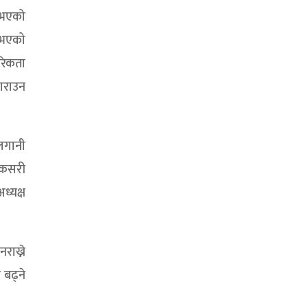
न भएको
 भएको
रिकता
गराउन
 लगानी
 कसरी
ध्यक्ष
राख्ने
बढ्ने