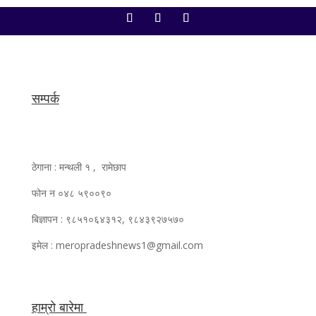
सम्पर्क
ठेगाना : मन्थली १ , रामेछाप
फोन न ०४८ ५९००९०
बिज्ञापन : ९८५१०६४३१२, ९८४३९२७५७०
इमेल : meropradeshnews1@gmail.com
हाम्रो बारेमा