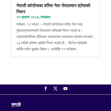
नेपाली कांग्रेसका वरिष्ठ नेता गोपालमान श्रेष्ठको
निधन
१२ श्रावण २०८३, मंगलवार
रामेछाप, १२ साउन । नेपाली कांग्रेसका वरिष्ठ नेता तथा
पूर्वउपप्रधानमन्त्री गोपालमान श्रेष्ठको निधन भएको छ।
जावलाखेलस्थित हेलिअस अस्पतालमा उपचारका क्रममा मंगलबार
८३ वर्षको उमेरमा उहाँको निधन भएको हो। दिवंगत श्रेष्ठको
पार्थिव शरीर बुधबार बिहान ८ बजेदेखि ११ बजेसम्म...
सम्पर्क