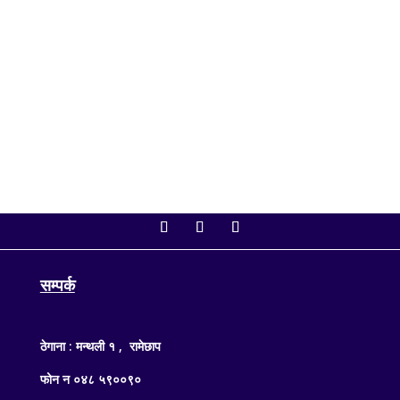
बैठक आज बिहान ११ बजे बस्दैछ। बैठकमा शोक प्रस्तावदेखि
अर्थसम्बन्धी महत्त्वपूर्ण विधेयकसम्मका विषय कार्यसूचीमा समावेश
गरिएका छन्। सङ्घीय संसद् सचिवालयका अनुसार आजको
बैठकमा अर्थमन्त्री डा. स्वर्णिम वाग्लेले...
सम्पर्क
ठेगाना : मन्थली १ , रामेछाप
फोन न ०४८ ५९००९०