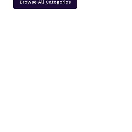
Browse All Categories
काठमाडौँ – शहीद हेमन्त प्रधानको स्मृतिमा नेपाली काँग्रेस दोलखा
प्रदेश ‘क’ ले प्रदेश स्तरीय खुला भलिवल प्रतियोगिता आयोजना
गर्ने भएको छ ।‘स्वास्थ्यका लागि खेलकुद राष्ट्रका लागि खेलकुद’
भन्ने नारा सहित आगामी पौस २६ गतेबाट सुरु हुने प्रतियोगितामा
बागमती प्रदेशका १३...