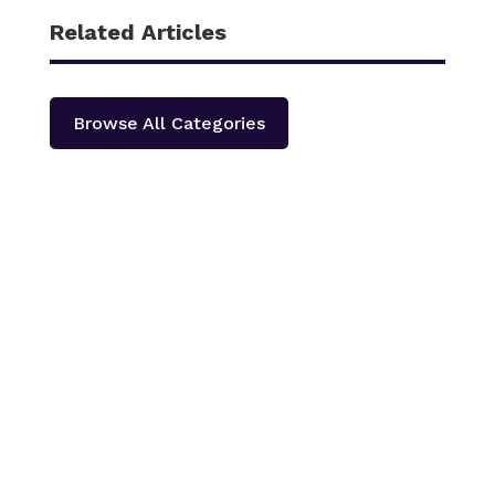
Related Articles
Browse All Categories
काठमाडौँ – शहीद हेमन्त प्रधानको स्मृतिमा नेपाली काँग्रेस दोलखा
प्रदेश ‘क’ ले प्रदेश स्तरीय खुला भलिवल प्रतियोगिता आयोजना
गर्ने भएको छ ।‘स्वास्थ्यका लागि खेलकुद राष्ट्रका लागि खेलकुद’
भन्ने नारा सहित आगामी पौस २६ गतेबाट सुरु हुने प्रतियोगितामा