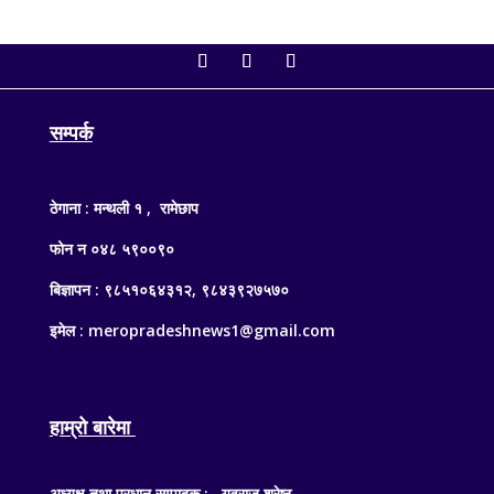
सम्पर्क
ठेगाना : मन्थली १ , रामेछाप
फोन न ०४८ ५९००९०
बिज्ञापन : ९८५१०६४३१२, ९८४३९२७५७०
इमेल : meropradeshnews1@gmail.com
हाम्रो बारेमा
अध्यक्ष तथा प्रधान सम्पादक : युवराज श्रेष्ठ