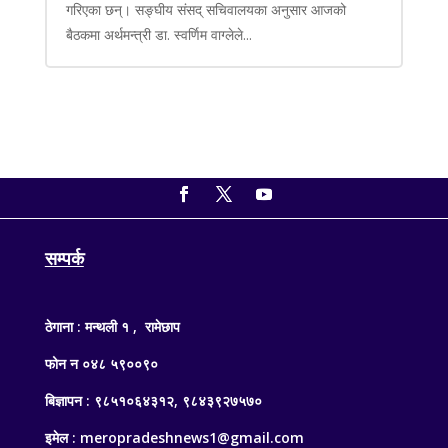
गरिएका छन्। सङ्घीय संसद् सचिवालयका अनुसार आजको
बैठकमा अर्थमन्त्री डा. स्वर्णिम वाग्लेले...
सम्पर्क
ठेगाना : मन्थली १ , रामेछाप
फोन न ०४८ ५९००९०
बिज्ञापन : ९८५१०६४३१२, ९८४३९२७५७०
इमेल : meropradeshnews1@gmail.com