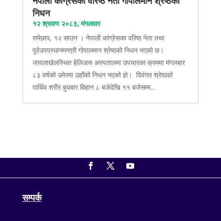
नेपाली कांग्रेसका वरिष्ठ नेता गोपालमान श्रेष्ठको
निधन
१२ श्रावण २०८३, मंगलवार
रामेछाप, १२ साउन । नेपाली कांग्रेसका वरिष्ठ नेता तथा
पूर्वउपप्रधानमन्त्री गोपालमान श्रेष्ठको निधन भएको छ।
जावलाखेलस्थित हेलिअस अस्पतालमा उपचारका क्रममा मंगलबार
८३ वर्षको उमेरमा उहाँको निधन भएको हो। दिवंगत श्रेष्ठको
पार्थिव शरीर बुधबार बिहान ८ बजेदेखि ११ बजेसम्म...
सम्पर्क