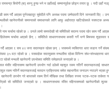
रामचन्द्र बियोगी (बा) बस्नु हुन्छ भने म उहाँलाई सम्मानपूर्वक छोड्न तयार छु । यदी उहाँ नउठ्
काम गर्दै आएका पूर्णपबहादुर सुबेदीले पनि अध्यक्ष पदमा उम्मेदवारी दिने जानकारी दिए । उ
मन्थलीको खानेपानीको समस्याको समाधानको लागि आफु अहोरात्र खटिरहेकाले यसपटक अध्यक
ए ।
ेतको नाम चर्चामा रहेको छ । उनले लामो समयदेखी सो समितिको सदस्य पदमा रहेर काम गर्दै आएक
लेसम्म चर्चामा आएको छैन् । समितिले साधारणसभामा कसरी गर्ने भन्ने बिषयमा शुक्रवार 
 गर्दै आएका ९ सय ४२ जना सदस्यहरु रहेका छन् । जसमध्ये व्यक्तिगत धारा जडान गर्ने संख्
ख्या ३५ वटा रहेको छ । यसवाहेक सदरमुकाम मन्थलीमा रहेका विभिन्न संघ÷संस्थाहरुमा धा
 वटा रहेको मन्थली खानेपानी उपभोक्ता समिति रामेछापले जनाएको छ ।
ल मंसीर महिनासम्म खानेपानी उपभोग गर्दा उठेको महशुल रकम नतिर्ने सदस्यहरुलाई साधा
हशुल रकम नतिर्ने सदस्यहरुलाई मतदान प्रक्रियामा समेत सहभागीता जनाउन नपाउने भएका हु
ाई खानेपानी उपभोग गरे बापतको रकम तिर्न मौखिक तथा लिखित रुपमा पटक–पटक ताकेता गर्
िएको सो समितिले जनाएको छ । साधारणसभामा मंसिर महिनासम्मको खानेपानीको शुल्क 
 ।