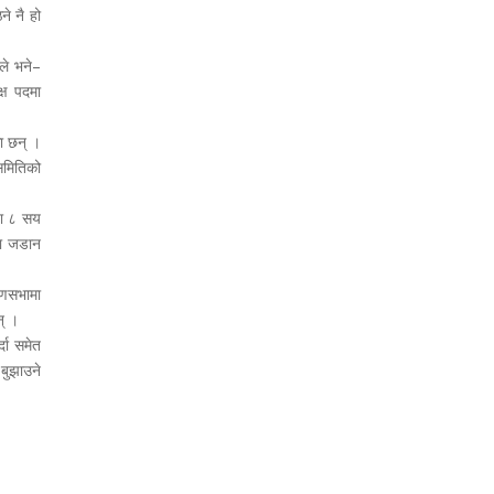
ने नै हो
नले भने–
्ष पदमा
ा छन् ।
समितिको
या ८ सय
रा जडान
रणसभामा
न् ।
दा समेत
बुझाउने