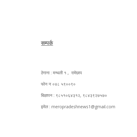
सम्पर्क
ठेगाना : मन्थली १ , रामेछाप
फोन न ०४८ ५९००९०
बिज्ञापन : ९८५१०६४३१२, ९८४३९२७५७०
इमेल : meropradeshnews1@gmail.com