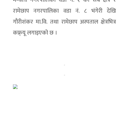
मन्थली नगरपालिका वडा नं. १ का सबै क्षेत्र र
रामेछाप नगरपालिका वडा नं. ८ भंगेरी देखि
गौरीशंकर मा.वि. तथा रामेछाप अस्पताल क्षेत्रभित्र
कफ्र्यू लगाइएको छ ।