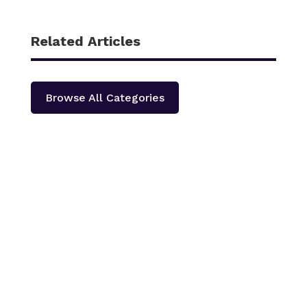
Related Articles
Browse All Categories
काठमाडौँ – शहीद हेमन्त प्रधानको स्मृतिमा नेपाली काँग्रेस दोलखा
प्रदेश ‘क’ ले प्रदेश स्तरीय खुला भलिवल प्रतियोगिता आयोजना
गर्ने भएको छ ।‘स्वास्थ्यका लागि खेलकुद राष्ट्रका लागि खेलकुद’