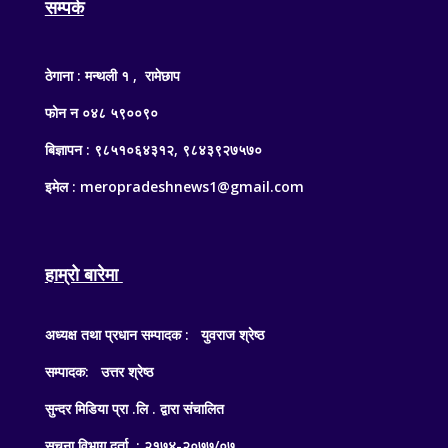
सम्पर्क
ठेगाना : मन्थली १ , रामेछाप
फोन न ०४८ ५९००९०
बिज्ञापन : ९८५१०६४३१२, ९८४३९२७५७०
इमेल : meropradeshnews1@gmail.com
हाम्रो बारेमा
अध्यक्ष तथा प्रधान सम्पादक : युवराज श्रेष्ठ
सम्पादक: उत्तर श्रेष्ठ
सुन्दर मिडिया प्रा .लि . द्वारा संचालित
सुचना विभाग दर्ता : २१७४-२०७७/०७