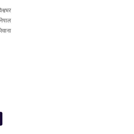
िश्वभर
 नेपाल
रिवाना