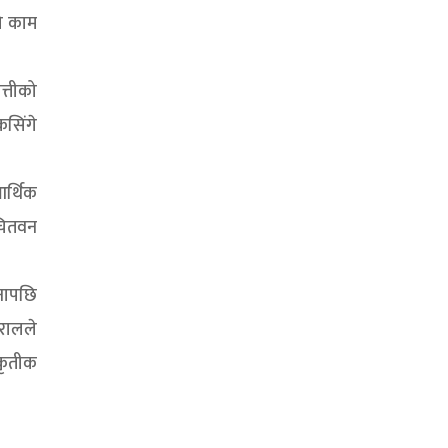
ो काम
त्तीको
कसिंगे
आर्थिक
 चितवन
णनापछि
बरालले
ाकृतीक