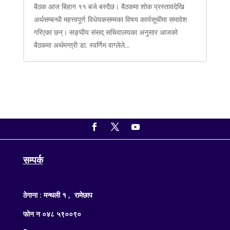
बैठक आज बिहान ११ बजे बस्दैछ। बैठकमा शोक प्रस्तावदेखि
अर्थसम्बन्धी महत्त्वपूर्ण विधेयकसम्मका विषय कार्यसूचीमा समावेश
गरिएका छन्। सङ्घीय संसद् सचिवालयका अनुसार आजको
बैठकमा अर्थमन्त्री डा. स्वर्णिम वाग्लेले...
सम्पर्क
ठेगाना : मन्थली १ , रामेछाप
फोन न ०४८ ५९००९०