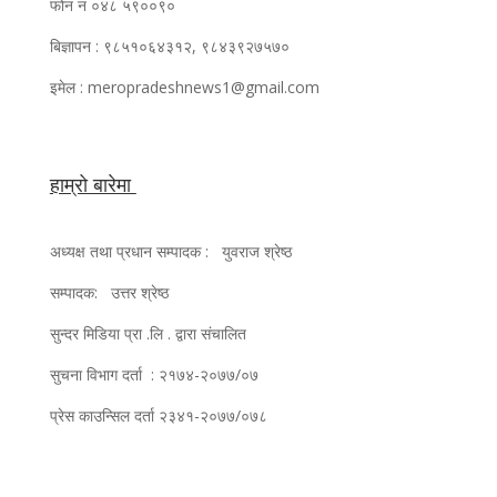
फोन न ०४८ ५९००९०
बिज्ञापन : ९८५१०६४३१२, ९८४३९२७५७०
इमेल : meropradeshnews1@gmail.com
हाम्रो बारेमा
अध्यक्ष तथा प्रधान सम्पादक : युवराज श्रेष्ठ
सम्पादक: उत्तर श्रेष्ठ
सुन्दर मिडिया प्रा .लि . द्वारा संचालित
सुचना विभाग दर्ता : २१७४-२०७७/०७
प्रेस काउन्सिल दर्ता २३४१-२०७७/०७८