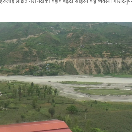
हरुलाई लक्षित गरी नदीको वहाव बढ्दा साइरन बज्ने व्यवस्था गरिदिनुपर्