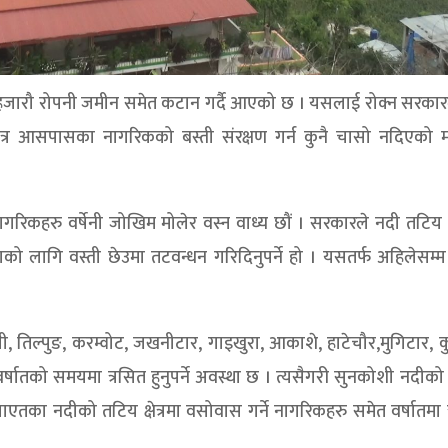
्रको हजारौ रोपनी जमीन समेत कटान गर्दै आएको छ । यसलाई रोक्न सरका
षेत्र आसपासका नागरिकको बस्ती संरक्षण गर्न कुनै चासो नदिएको म
।
रिकहरु वर्षेनी जोखिम मोलेर वस्न वाध्य छौं । सरकारले नदी तटिय क्ष
ाको लागि वस्ती छेउमा तटवन्धन गरिदिनुपर्ने हो । यसतर्फ अहिलेसम्म
ी, तिल्पुङ, करम्वोट, जखनीटार, गाइखुरा, आकाशे, हाटेचौर,मुगिटार, क
वर्षातको समयमा त्रसित हुनुपर्ने अवस्था छ । त्यसैगरी सुनकोशी नदीक
 लगाएतका नदीको तटिय क्षेत्रमा वसोवास गर्ने नागरिकहरु समेत वर्षातमा 