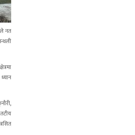
रले नत
न्थली
ेत्रमा
 ध्यान
ुनौरी,
ो तटीय
त्रसित