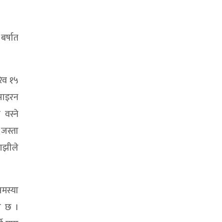
र्षात
रिव १५
साइरन
वस्ने
जस्ता
माझीले
समस्या
ो छ ।