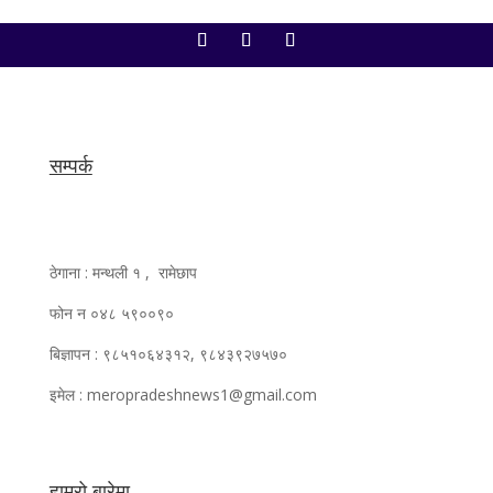
सम्पर्क
ठेगाना : मन्थली १ , रामेछाप
फोन न ०४८ ५९००९०
बिज्ञापन : ९८५१०६४३१२, ९८४३९२७५७०
इमेल : meropradeshnews1@gmail.com
हाम्रो बारेमा