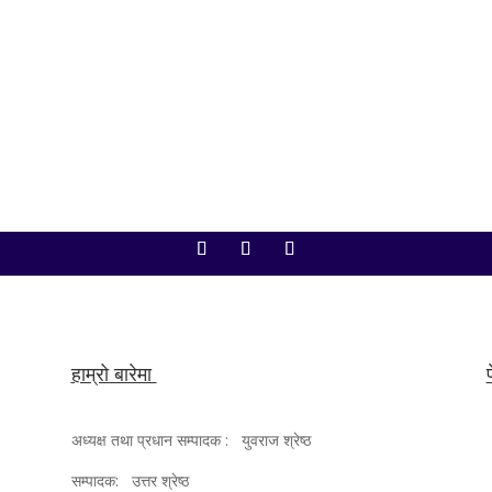
ो बैठक आज बिहान ११ बजे बस्दैछ। बैठकमा शोक प्रस्तावदेखि अर्थसम्बन्धी महत्त्वपूर्ण विध
िम वाग्लेले...
हाम्रो बारेमा
अध्यक्ष तथा प्रधान सम्पादक : युवराज श्रेष्ठ
सम्पादक: उत्तर श्रेष्ठ