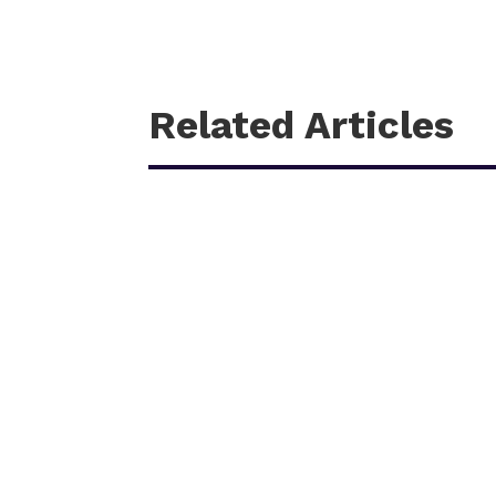
Related Articles
काठमाडौँ – शहीद हेमन्त प्रधानको स्मृतिमा नेपाली काँग्रेस 
आगामी पौस २६ गतेबाट सुरु हुने प्रतियोगितामा बागमती प्रदे