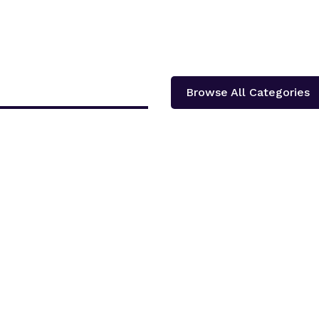
Browse All Categories
दोलखा प्रदेश ‘क’ ले प्रदेश स्तरीय खुला भलिवल प्रतियोगिता आयोजना गर्ने भएको छ ।‘स्वास्थ्य
शका १३...