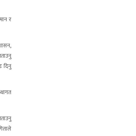
यमान र
ुशासन,
बताउनु
ड दिनु
स्थागत
बताउनु
िताले