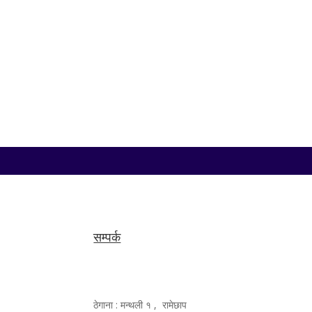
काठमाडौं, १४ साउन — सङ्घीय संसद्अन्तर्गत प्रतिनिधिसभाक
संसद् सचिवालयका अनुसार आजको बैठकमा अर्थमन्त्री डा. स्वर्ण
सम्पर्क
ठेगाना : मन्थली १ , रामेछाप