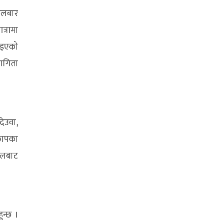
ंगलबार
त्रामा
याइएको
भागिता
देउवा,
ेछापका
 दलबाट
ुन्छ ।