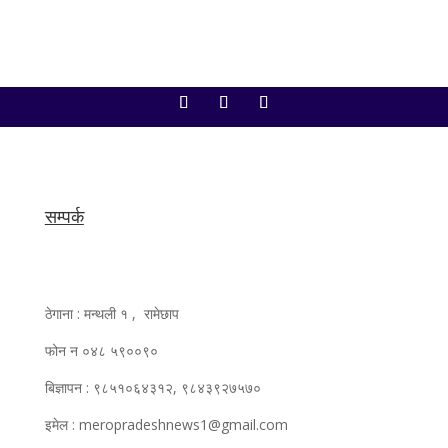
सम्पर्क
ठेगाना : मन्थली १ , रामेछाप
फोन न ०४८ ५९००९०
बिज्ञापन : ९८५१०६४३१२, ९८४३९२७५७०
इमेल : meropradeshnews1@gmail.com