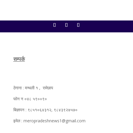
सम्पर्क
ठेगाना : मन्थली १ , रामेछाप
फोन न ०४८ ५९००९०
बिज्ञापन : ९८५१०६४३१२, ९८४३९२७५७०
इमेल : meropradeshnews1@gmail.com