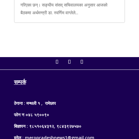
गरिएका छन्। सङ्घीय संसद् सचिवालयका अनुसार आजको
बैठकमा अर्थमन्त्री डा. स्वर्णिम वाग्लेले...
सम्पर्क
ठेगाना : मन्थली १ , रामेछाप
फोन न ०४८ ५९००९०
बिज्ञापन : ९८५१०६४३१२, ९८४३९२७५७०
इमेल : meropradeshnews1@gmail.com