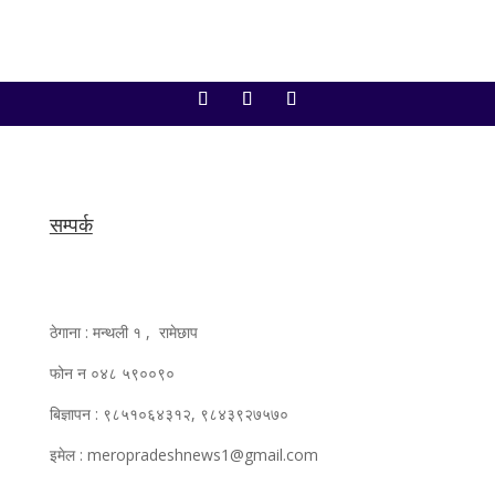
सम्पर्क
ठेगाना : मन्थली १ , रामेछाप
फोन न ०४८ ५९००९०
बिज्ञापन : ९८५१०६४३१२, ९८४३९२७५७०
इमेल : meropradeshnews1@gmail.com