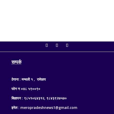
बैठकमा अर्थमन्त्री डा. स्वर्णिम वाग्लेले...
सम्पर्क
ठेगाना : मन्थली १ , रामेछाप
फोन न ०४८ ५९००९०
बिज्ञापन : ९८५१०६४३१२, ९८४३९२७५७०
इमेल : meropradeshnews1@gmail.com