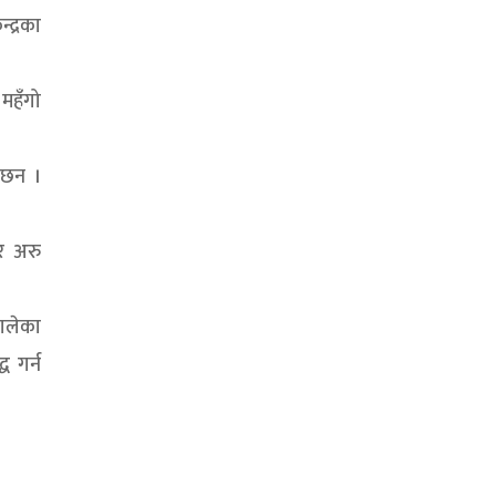
द्रका
 महँगो
ा छन ।
 र अरु
ालेका
ध गर्न