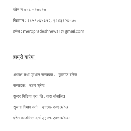
फोन न ०४८ ५९००९०
बिज्ञापन : ९८५१०६४३१२, ९८४३९२७५७०
इमेल : meropradeshnews1@gmail.com
हाम्रो बारेमा
अध्यक्ष तथा प्रधान सम्पादक : युवराज श्रेष्ठ
सम्पादक: उत्तर श्रेष्ठ
सुन्दर मिडिया प्रा .लि . द्वारा संचालित
सुचना विभाग दर्ता : २१७४-२०७७/०७
प्रेस काउन्सिल दर्ता २३४१-२०७७/०७८