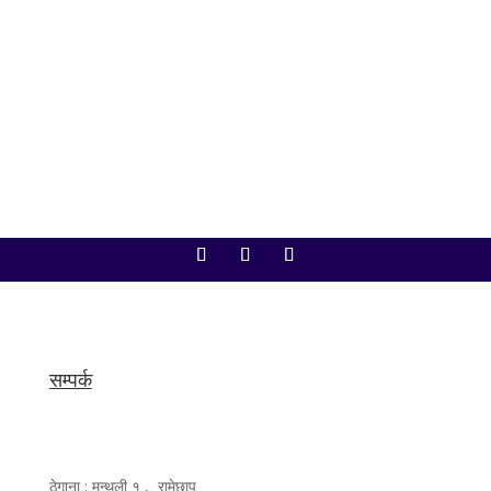
अर्थसम्बन्धी महत्त्वपूर्ण विधेयकसम्मका विषय कार्यसूचीमा समावेश
गरिएका छन्। सङ्घीय संसद् सचिवालयका अनुसार आजको
बैठकमा अर्थमन्त्री डा. स्वर्णिम वाग्लेले...
सम्पर्क
ठेगाना : मन्थली १ , रामेछाप