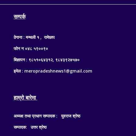
सम्पर्क
ठेगाना : मन्थली १ , रामेछाप
फोन न ०४८ ५९००९०
बिज्ञापन : ९८५१०६४३१२, ९८४३९२७५७०
इमेल : meropradeshnews1@gmail.com
हाम्रो बारेमा
अध्यक्ष तथा प्रधान सम्पादक : युवराज श्रेष्ठ
सम्पादक: उत्तर श्रेष्ठ