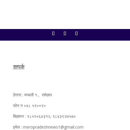
सम्पर्क
ठेगाना : मन्थली १ , रामेछाप
फोन न ०४८ ५९००९०
बिज्ञापन : ९८५१०६४३१२, ९८४३९२७५७०
इमेल : meropradeshnews1@gmail.com