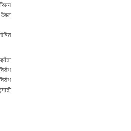
ोरेसन
ा टेबल
 घोषित
्झौता
 विरोध
विरोध
्रघाती