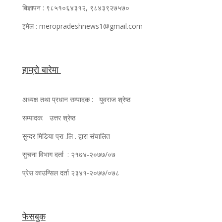
बिज्ञापन : ९८५१०६४३१२, ९८४३९२७५७०
इमेल : meropradeshnews1@gmail.com
हाम्रो बारेमा
अध्यक्ष तथा प्रधान सम्पादक : युवराज श्रेष्ठ
सम्पादक: उत्तर श्रेष्ठ
सुन्दर मिडिया प्रा .लि . द्वारा संचालित
सुचना विभाग दर्ता : २१७४-२०७७/०७
प्रेस काउन्सिल दर्ता २३४१-२०७७/०७८
फेसबुक