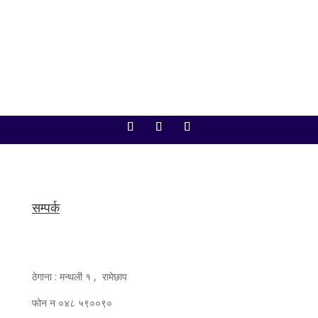
पार्थिव शरीर बुधबार बिहान ८ बजेदेखि ११ बजेसम्म...
सम्पर्क
ठेगाना : मन्थली १ , रामेछाप
फोन न ०४८ ५९००९०