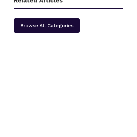
Related Articles
Browse All Categories
काठमाडौँ – शहीद हेमन्त प्रधानको स्मृतिमा नेपाली काँग्रेस दोलखा
प्रदेश ‘क’ ले प्रदेश स्तरीय खुला भलिवल प्रतियोगिता आयोजना
गर्ने भएको छ ।‘स्वास्थ्यका लागि खेलकुद राष्ट्रका लागि खेलकुद’
भन्ने नारा सहित आगामी पौस २६ गतेबाट सुरु हुने प्रतियोगितामा
बागमती प्रदेशका १३...